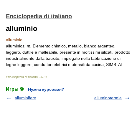
Enciclopedia di italiano
alluminio
alluminio
alluminio
s. m.
Elemento chimico, metallo, bianco argenteo,
leggero, duttile e malleabile, presente in moltissimi silicati, prodotto
industrialmente dalla bauxite; impiegato nella fabbricazione di
leghe leggere, conduttori elettrici e utensili da cucina; SIMB. Al.
Enciclopedia di italiano
.
2013
.
Игры ⚽
Нужна курсовая?
alluminifero
alluminotermia