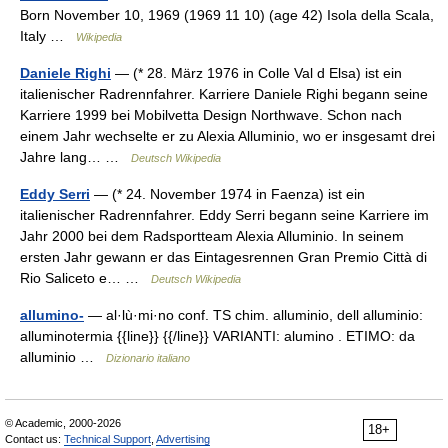
Born November 10, 1969 (1969 11 10) (age 42) Isola della Scala,
Italy …
Wikipedia
Daniele Righi
— (* 28. März 1976 in Colle Val d Elsa) ist ein
italienischer Radrennfahrer. Karriere Daniele Righi begann seine
Karriere 1999 bei Mobilvetta Design Northwave. Schon nach
einem Jahr wechselte er zu Alexia Alluminio, wo er insgesamt drei
Jahre lang… …
Deutsch Wikipedia
Eddy Serri
— (* 24. November 1974 in Faenza) ist ein
italienischer Radrennfahrer. Eddy Serri begann seine Karriere im
Jahr 2000 bei dem Radsportteam Alexia Alluminio. In seinem
ersten Jahr gewann er das Eintagesrennen Gran Premio Città di
Rio Saliceto e… …
Deutsch Wikipedia
allumino-
— al·lù·mi·no conf. TS chim. alluminio, dell alluminio:
alluminotermia {{line}} {{/line}} VARIANTI: alumino . ETIMO: da
alluminio …
Dizionario italiano
© Academic, 2000-2026
18+
Contact us:
Technical Support
,
Advertising