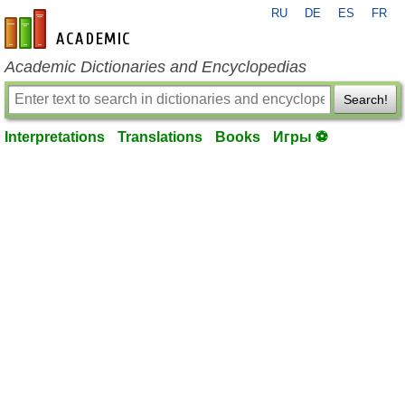
RU
DE
ES
FR
en-academic.com
Academic Dictionaries and Encyclopedias
Search!
Interpretations
Translations
Books
Игры ⚽