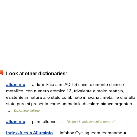
Look at other dictionaries:
alluminio
— al·lu·mì·nio s.m. AD TS chim. elemento chimico
metallico, con numero atomico 13, trivalente e molto reattivo,
esistente in natura allo stato combinato in svariati metalli e che allo
stato puro si presenta come un metallo di colore bianco argenteo
…
Dizionario italiano
alluminio
— pl.m. allumini …
Dizionario dei sinonimi e contrari
Index-Alexia Alluminio
— Infobox Cycling team teamname =